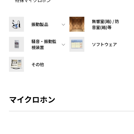
特殊マイクロホン
無響室(箱) / 防
振動製品
音室(箱)等
騒音・振動監
ソフトウェア
視装置
その他
マイクロホン