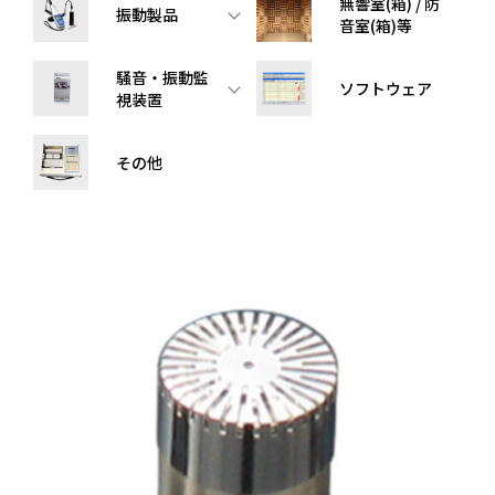
無響室(箱) / 防
振動製品
音室(箱)等
騒音・振動監
ソフトウェア
視装置
その他