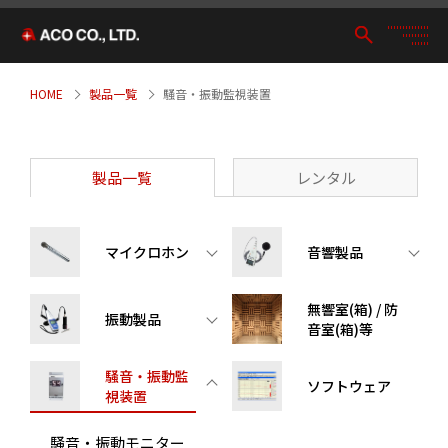
HOME
製品一覧
騒音・振動監視装置
製品一覧
レンタル
マイクロホン
音響製品
無響室(箱) / 防
振動製品
音室(箱)等
騒音・振動監
ソフトウェア
視装置
騒音・振動モニター