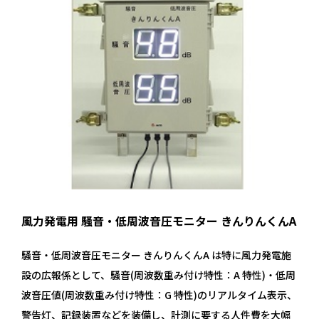
風力発電用 騒音・低周波音圧モニター きんりんくんA
騒音・低周波音圧モニター きんりんくんA は特に風力発電施
設の広報係として、騒音(周波数重み付け特性：A 特性)・低周
波音圧値(周波数重み付け特性：G 特性)のリアルタイム表示、
警告灯、記録装置などを装備し、計測に要する人件費を大幅