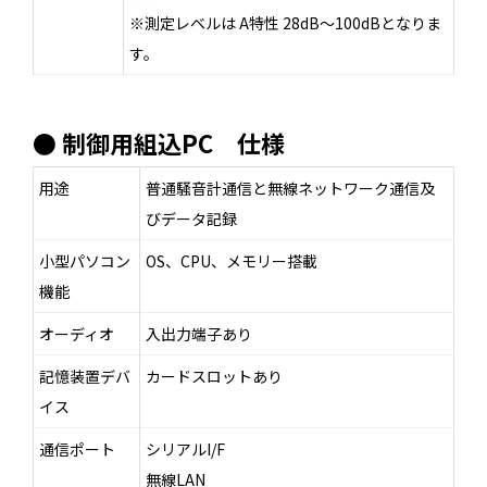
※測定レベルは A特性 28dB～100dBとなりま
す。
● 制御用組込PC 仕様
用途
普通騒音計通信と無線ネットワーク通信及
びデータ記録
小型パソコン
OS、CPU、メモリー搭載
機能
オーディオ
入出力端子あり
記憶装置デバ
カードスロットあり
イス
通信ポート
シリアルI/F
無線LAN