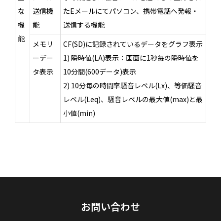
な
送信機
たEメールにてパソコン、携帯電話へ発報・
機
能
送信する機能
能
メモリ
CF(SD)に記録されているデータをグラフ表示
ーデー
1) 瞬時値(LA)表示：画面に1秒毎の瞬時値を
タ表示
10分間(600データ)表示
2) 10分毎の時間率騒音レベル(Lx)、等価騒音
レベル(Leq)、騒音レベルの最大値(max)と最
小値(min)
お問い合わせ