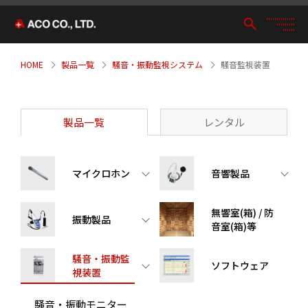
HOME
製品一覧
騒音・振動監視システム
騒音監視装置
製品一覧
レンタル
マイクロホン
音響製品
無響室(箱) / 防
振動製品
音室(箱)等
騒音・振動監
ソフトウェア
視装置
騒音・振動モニター