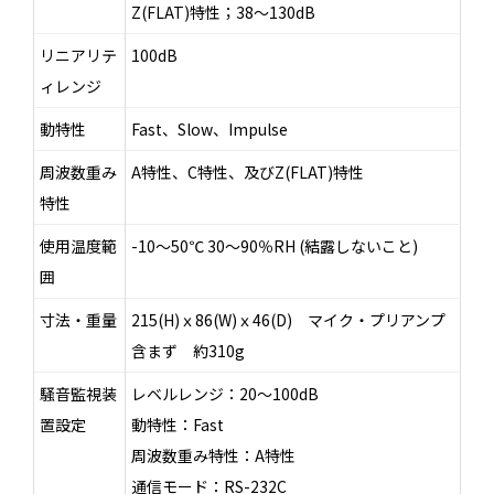
Z(FLAT)特性；38～130dB
リニアリテ
100dB
ィレンジ
動特性
Fast、Slow、Impulse
周波数重み
A特性、C特性、及びZ(FLAT)特性
特性
使用温度範
-10～50℃ 30～90％RH (結露しないこと)
囲
寸法・重量
215(H)ｘ86(W)ｘ46(D) マイク・プリアンプ
含まず 約310g
騒音監視装
レベルレンジ：20～100dB
置設定
動特性：Fast
周波数重み特性：A特性
通信モード：RS-232C