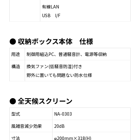
有線LAN
USB I/F
● 収納ボックス本体 仕様
用途
制御用組込PC、普通騒音計、電源等収納
構造
換気ファン(低騒音防湿)付き
野外に置いても問題ない防水仕様
● 全天候スクリーン
型式
NA-0303
風雑音減少効果
20dB
寸法
φ200mm×318(H)