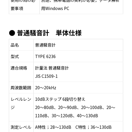
使用の為の必
別途、携帯電話の契約が必要，データ解析
要事項
用Windows PC
● 普通騒音計 単体仕様
品名
普通騒音計
型式
TYPE 6236
適合規格
計量法 普通騒音計
JIS C1509-1
周波数範囲
20～20kHz
レベルレン
10dBステップ 6段切り替え
ジ
20～80dB、20～90dB、20～100dB、20～
110dB、30～120dB、40～130dB
測定レベル
A特性；28～130dB C特性；36～130dB