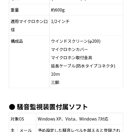
重量
約600g
適用マイクロホン口
1/2インチ
径
構成品
ウインドスクリーン(φ200)
マイクロホンカバー
マイクロホン取付金具
延長ケーブル(防水タイプコネクタ)
10m
三脚
● 騒音監視装置付属ソフト
対象OS
Windows XP、Vista、Windows 7対応
主
メール
予め設定した騒音レベルを越えると登録され