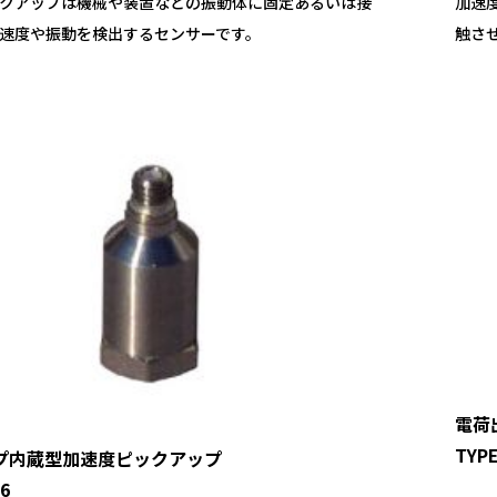
クアップは機械や装置などの振動体に固定あるいは接
加速
速度や振動を検出するセンサーです。
触さ
電荷
TYPE
プ内蔵型加速度ピックアップ
26