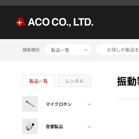
HOME
製品一覧
振動製品
検索種別
振動
製品一覧
レンタル
マイクロホン
音響製品