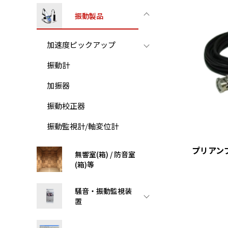
振動製品
加速度ピックアップ
振動計
加振器
振動校正器
振動監視計/軸変位計
プリアン
無響室(箱) / 防音室
(箱)等
騒音・振動監視装
置