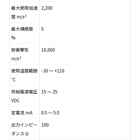
最大使用加速
2,200
度 m/s²
最大横感度
5
%
耐衝撃性
10,000
m/s²
使用温度範囲
-30 ～ +110
℃
供給電源電圧
15 ～ 25
VDC
定電流 mA
0.5 ～ 5.0
出力インピー
100
ダンス Ω