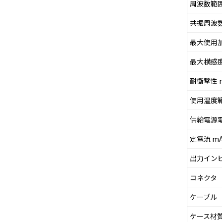
周波数範囲 
共振周波数
最大使用加
最大横感度
耐衝撃性 m
使用温度範
供給電源電
定電流 m
出力インピ
コネクタ
ケーブル
ケース材