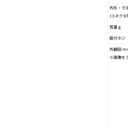
外形・寸
(コネクタ
質量 g
取付ネジ
外観図 m
※画像を