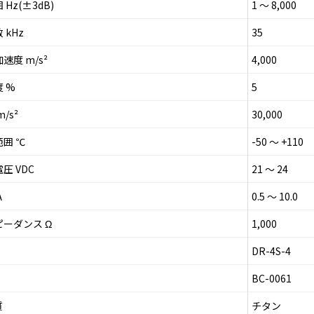
Hz(±3dB)
1 ～ 8,000
 kHz
35
速度 m/s²
4,000
 %
5
/s²
30,000
囲 ℃
-50 ～ +110
圧 VDC
21 ～ 24
A
0.5 ～ 10.0
ーダンス Ω
1,000
DR-4S-4
BC-0061
質
チタン