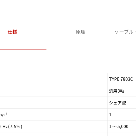
仕様
原理
ケーブル
TYPE 7803C
汎用3軸
シェア型
/s²
1
Hz(±5%)
1 ～ 5,000