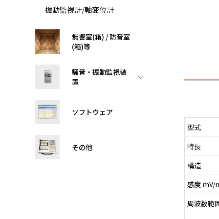
振動監視計/軸変位計
無響室(箱) / 防音室
(箱)等
騒音・振動監視装
置
ソフトウェア
型式
特長
その他
構造
感度 mV/m
周波数範囲 