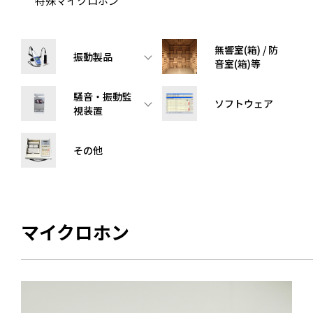
特殊マイクロホン
無響室(箱) / 防
振動製品
音室(箱)等
騒音・振動監
ソフトウェア
視装置
その他
マイクロホン