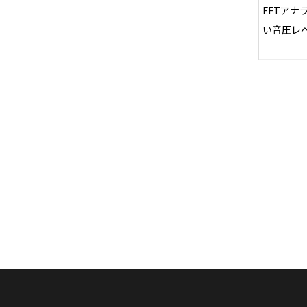
FFTア
い音圧レ