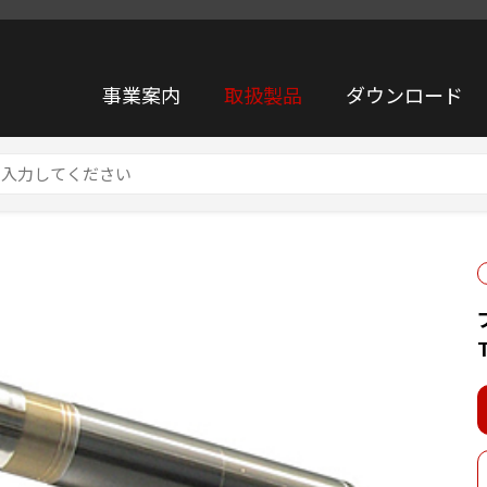
事業案内
取扱製品
ダウンロード
イクロホン TYPE 7146N(TYPE1)