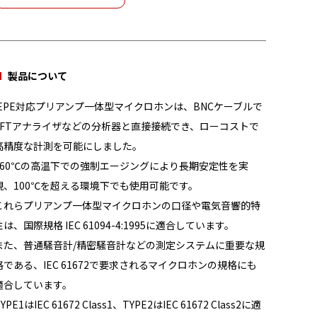
製品について
IEPE対応プリアンプ一体型マイクロホンは、BNCケーブルで
FFTアナライザなどの分析器と直接接続でき、ローコストで
高精度な計測を可能にしました。
360℃の高温下での強制エージングにより長期安定性を実
現、100℃を超える環境下でも使用可能です。
これらプリアンプ一体型マイクロホンの口径や電気音響的特
性は、国際規格 IEC 61094-4:1995に適合しています。
また、普通騒音計/精密騒音計などの測定システムに重要な規
格である、IEC 61672で要求されるマイクロホンの規格にも
適合しています。
YPE1はIEC 61672 Class1、TYPE2はIEC 61672 Class2に適