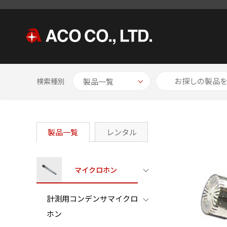
HOME
製品一覧
1/2インチマイクロホン
プリアンプ一体型マ
検索種別
製品一覧
レンタル
マイクロホン
計測用コンデンサマイクロ
ホン