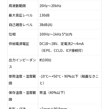
周波数範囲
20Hz～20kHz
最大音圧レベル
130dB
自己雑音レベル
38dB(A)
位相
100Hz～1kHz 5°以内
供給電源電圧
DC18～28V、定電流2～4mA
（IEPE、CCLD、ICP接続可）
出力インピーダン
約100Ω
ス
使用温度・湿度範
-10℃～+50℃・90%以下（結露なきこ
囲
と）
保存温度・湿度範
常温（40%以下）
囲
外形・寸法
φ7mm×90.9mm