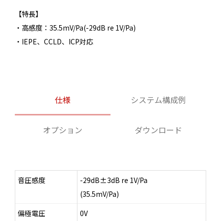
【特長】
・高感度：35.5mV/Pa(-29dB re 1V/Pa)
・IEPE、CCLD、ICP対応
仕様
システム構成例
オプション
ダウンロード
音圧感度
-29dB±3dB re 1V/Pa
(35.5mV/Pa)
偏極電圧
0V