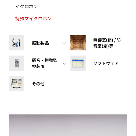
イクロホン
特殊マイクロホン
無響室(箱) / 防
振動製品
音室(箱)等
騒音・振動監
ソフトウェア
視装置
その他