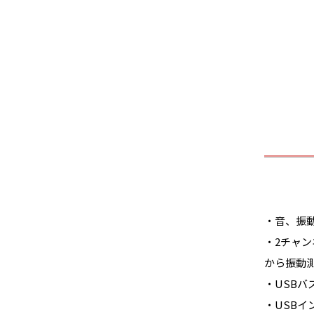
・音、振
・2チャン
から振動
・USB
・USBイ