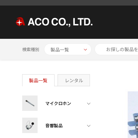
HOME
製品一覧
その他
2chAD変換器 Spectra DAQ-200
検索種別
製品一覧
レンタル
マイクロホン
音響製品