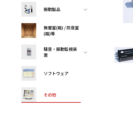
振動製品
無響室(箱) / 防音室
(箱)等
騒音・振動監視装
置
ソフトウェア
その他