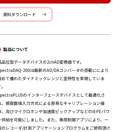
資料ダウンロード
製品について
高品位型データデバイスの2chAD変換器です。
SpectraDAQ-200は最新のAD/DAコンバータの搭載ににより
極めて優れたダイナミックレンジと歪特性を実現していま
す。
SpectraPLUSのインターフェースデバイスとして最適化さ
れ、感度数値入力方式による容易なキャリブレーション操
作、及びマイクロホンや加速度ピックアップなどのIEPEパワ
ー供給を可能にしました。また、専用制御アプリにより、一
般のレコーダ/計測アプリケーションプログラムをご使用頂け