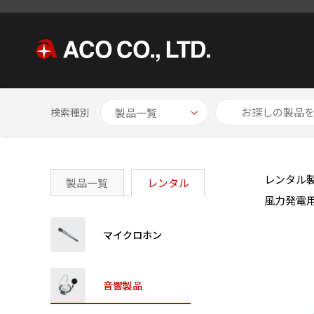
HOME
レンタル製品一覧
音響製品
emission測定用 折
検索種別
レンタル
製品一覧
レンタル
風力発電
マイクロホン
音響製品