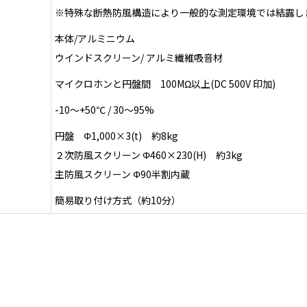
※特殊な断熱防風構造により一般的な測定環境では結露し
本体/アルミニウム
ウインドスクリーン/ アルミ繊維吸音材
マイクロホンと円盤間 100MΩ以上(DC 500V 印加)
-10～+50℃ / 30～95%
円盤 Φ1,000×3(t) 約8kg
２次防風スクリーン Φ460×230(H) 約3kg
主防風スクリーン Φ90半割内蔵
簡易取り付け方式（約10分）