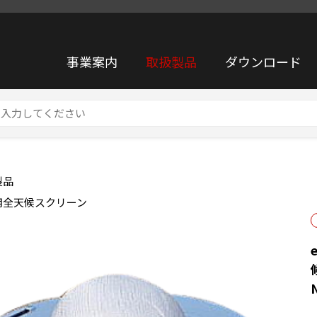
事業案内
取扱製品
ダウンロード
りたたみ式 風力発電用 全天候ウインド スクリーン NA-0380A （収納ケース NA-0080
製品
用全天候スクリーン