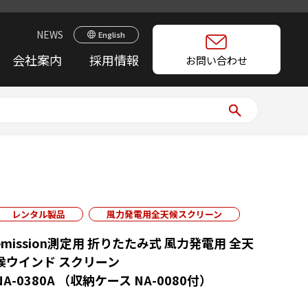
NEWS
English
会社案内
採用情報
お問い合わせ
付）
レンタル製品
風力発電用全天候スクリーン
emission測定用 折りたたみ式 風力発電用 全天
候ウインド スクリーン
NA-0380A （収納ケース NA-0080付）