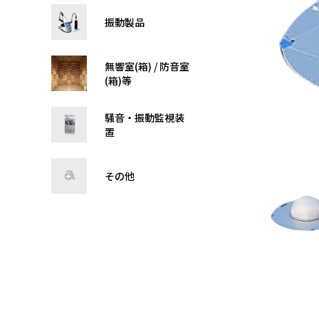
振動製品
無響室(箱) / 防音室
(箱)等
騒音・振動監視装
置
その他