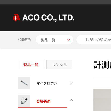
HOME
製品一覧
計測用増幅器
検索種別
計測
製品一覧
レンタル
マイクロホン
音響製品