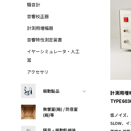
騒音計
音響校正器
計測用増幅器
音響特性測定装置
イヤーシミュレータ・人工
耳
アクセサリ
振動製品
計測用増
TYPE603
無響室(箱) / 防音室
(箱)等
低ノイズ、
SLOW、
騒音・振動監視装