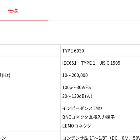
仕様
TYPE 6030
IEC651 TYPE 1 JIS C 1505
(Hz)
10～200,000
100μ～30V/F.S
20～130dB(Ａ）
インピーダンス1MΩ
BNCコネクタ直接入力端子
LEMOコネクタ
ホン
コンデンサ型 1”～1/8"（DC 0Ｖ、50V、