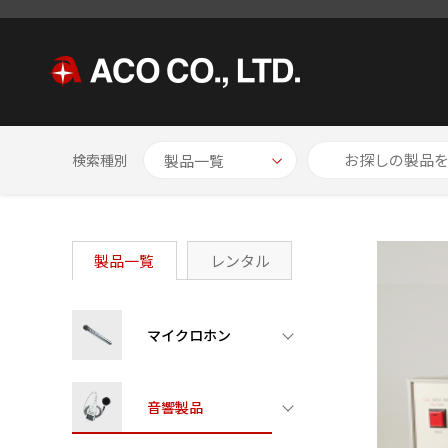
HOME
製品一覧
計測用増幅器
計測用増幅器 TYPE6030
検索種別
製品一覧
レンタル
マイクロホン
音響製品