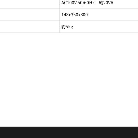
AC100V 50/60Hz 約20VA
148x350x300
約5kg