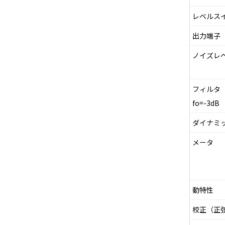
レベルス
出力端子
ノイズレ
フィルタ（M
fo=-3dB
ダイナミ
メータ
動特性
校正（正