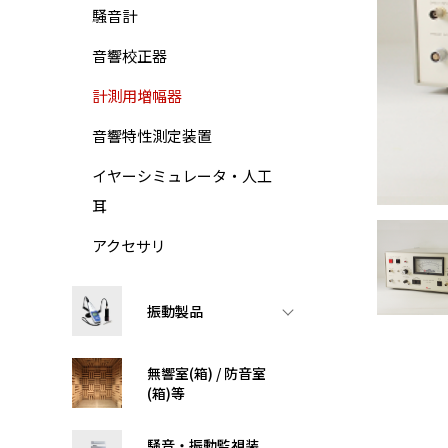
騒音計
音響校正器
計測用増幅器
音響特性測定装置
イヤーシミュレータ・人工
耳
アクセサリ
振動製品
無響室(箱) / 防音室
(箱)等
騒音・振動監視装