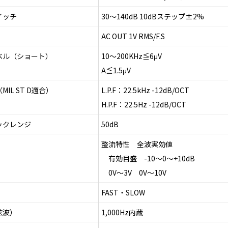
イッチ
30～140dB 10dBステップ±2%
AC OUT 1V RMS/F.S
ベル（ショート）
10～200KHz≦6μV
A≦1.5μV
IL ST D適合）
L.P.F：22.5kHz -12dB/OCT
H.P.F：22.5Hz -12dB/OCT
ックレンジ
50dB
整流特性 全波実効値
有効目盛 -10～0～+10dB
0V～3V 0V～10V
FAST・SLOW
弦波）
1,000Hz内蔵