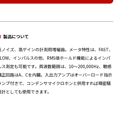
製品について
低ノイズ、高ゲインの計測用増幅器。メータ特性は、FAST、
SLOW、インパルスの他、RMS値ホールド機能によるインパ
ルス測定も可能です。周波数範囲は、10～200,000Hz、聴感
補正回路はA、Cを内臓。入出力アンプはオーバーロード指示
ランプ付きで、コンデンサマイクロホンと併用すれば精密騒
音計としても使用できます。