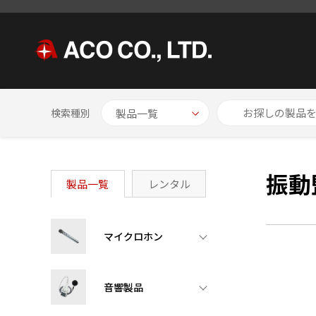
HOME
製品一覧
振動監視計/軸変位計
検索種別
振動
製品一覧
レンタル
マイクロホン
音響製品