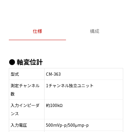
仕様
構成
● 軸変位計
型式
CM-363
測定チャンネル
1チャンネル独立ユニット
数
入力インピーダ
約100kΩ
ンス
入力電圧
500mVp-p/500μmp-p