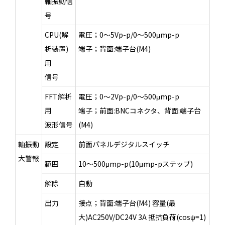
軸振動信
号
CPU(解
電圧；0～5Vp-p/0～500μmp-p
析装置)
端子；背面:端子台(M4)
用
信号
FFT解析
電圧；0～2Vp-p/0～500μmp-p
用
端子；前面:BNCコネクタ、背面:端子台
波形信号
(M4)
軸振動
設定
前面パネルデジタルスイッチ
大警報
範囲
10～500μmp-p(10μmp-pステップ)
解除
自動
出力
接点；背面:端子台(M4) 容量(最
大)AC250V/DC24V 3A 抵抗負荷(cosψ=1)