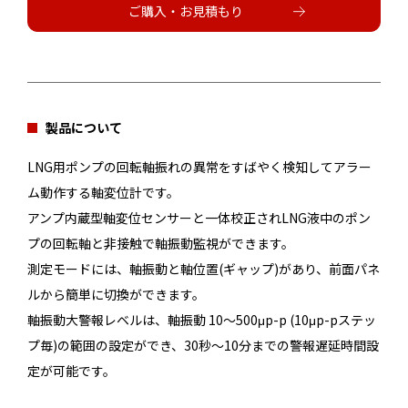
ご購入・お見積もり
製品について
LNG用ポンプの回転軸振れの異常をすばやく検知してアラー
ム動作する軸変位計です。
アンプ内蔵型軸変位センサーと一体校正されLNG液中のポン
プの回転軸と非接触で軸振動監視ができます。
測定モードには、軸振動と軸位置(ギャップ)があり、前面パネ
ルから簡単に切換ができます。
軸振動大警報レベルは、軸振動 10～500μp-p (10μp-pステッ
プ毎)の範囲の設定ができ、30秒～10分までの警報遅延時間設
定が可能です。