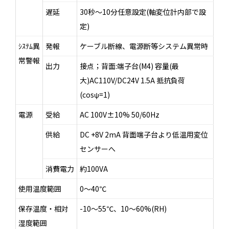
遅延
30秒～10分任意設定(軸変位計内部で設
定)
ｼｽﾃﾑ異
発報
ケーブル断線、電源断等システム異常時
常警報
出力
接点；背面:端子台(M4) 容量(最
大)AC110V/DC24V 1.5A 抵抗負荷
(cosψ=1)
電源
受給
AC 100V±10% 50/60Hz
供給
DC +8V 2mA 背面端子台より低温用変位
センサーへ
消費電力
約100VA
使用温度範囲
0～40℃
保存温度・相対
-10～55℃、10～60%(RH)
湿度範囲