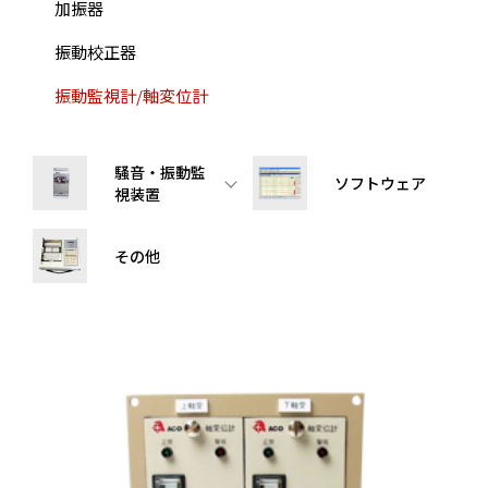
加振器
振動校正器
振動監視計/軸変位計
騒音・振動監
ソフトウェア
視装置
その他