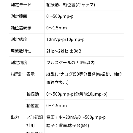
測定モード
軸振動、軸位置(ギャップ)
測定範囲
0～500μmp-p
軸位置表示
0～1.5mm
測定感度
10mVp-p/10μmp-p
周波数特性
2Hz～2kHz ±3dB
測定精度
フルスケールの±3%以内
指示計
表示
縦型(アナログ)50等分目盛(軸振動、軸位
置独立表示)
軸振動
0～500μmp-p(分解能10μmp-p)
軸位置
0～1.5mm
出力
ﾚﾍﾞﾙ記録
電圧；4～20mA/0～500μmp-p
計用
端子；背面:端子台(M4)