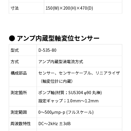
寸法
150(W)×200(H)×470(D)
● アンプ内蔵型軸変位センサー
型式
D-535-80
方式
アンプ内蔵型渦電流方式
構成部品
センサー、センサーケーブル、リニアライザ
（軸変位計に内蔵）
測定箇所
ポンプ軸(材質；SUS304 φ90 丸棒)
設定ギャップ；1.0mm～1.2mm
測定範囲
0～500μmp-p (フルスケール)
周波数特性
DC～2kHz ±3dB