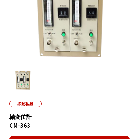
振動製品
軸変位計
CM-363