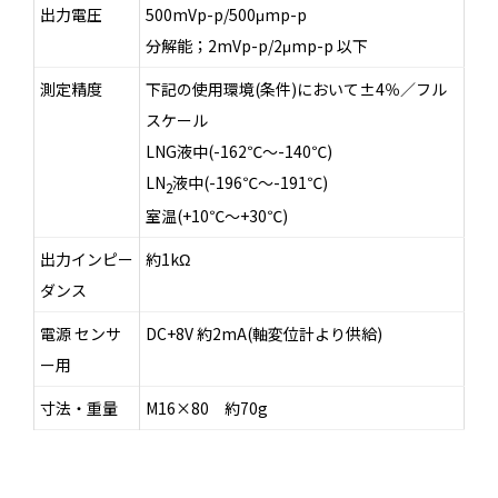
出力電圧
500mVp-p/500μmp-p
分解能；2mVp-p/2μmp-p 以下
測定精度
下記の使用環境(条件)において±4％／フル
スケール
LNG液中(-162℃～-140℃)
LN
液中(-196℃～-191℃)
2
室温(+10℃～+30℃)
出力インピー
約1kΩ
ダンス
電源 センサ
DC+8V 約2mA(軸変位計より供給)
ー用
寸法・重量
M16×80 約70g