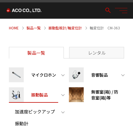
HOME
製品一覧
振動監視計/軸変位計
軸変位計 CM-363
製品一覧
レンタル
マイクロホン
音響製品
無響室(箱) / 防
振動製品
音室(箱)等
加速度ピックアップ
振動計