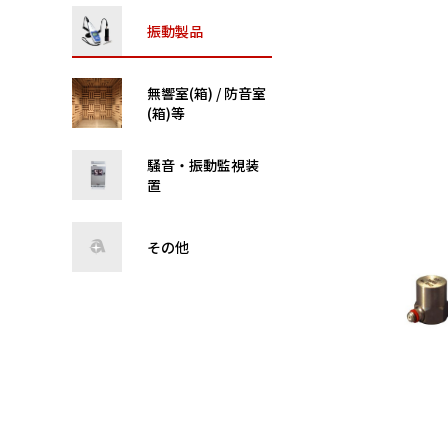
振動製品
無響室(箱) / 防音室
(箱)等
騒音・振動監視装
置
その他