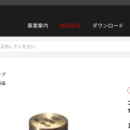
事業案内
取扱製品
ダウンロード
度ピックアップ TYPE7820A
ップ
製品