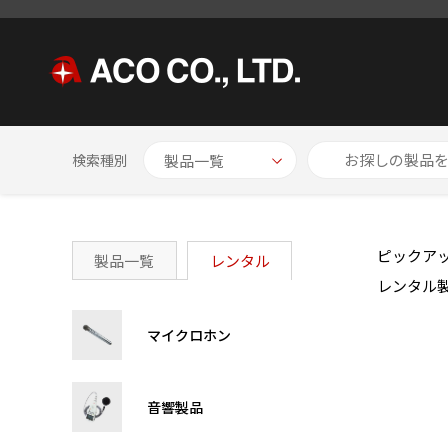
HOME
レンタル製品一覧
振動製品
プリアンプ内蔵型 加速
検索種別
ピックア
製品一覧
レンタル
レンタル
マイクロホン
音響製品