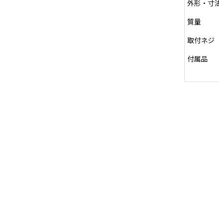
外形・寸
質量
取付ネジ
付属品