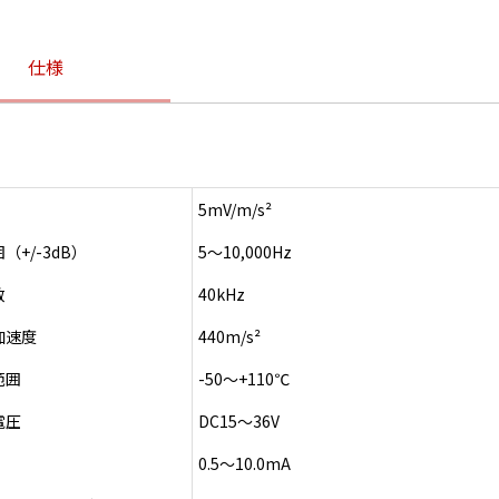
仕様
5mV/m/s²
（+/-3dB）
5～10,000Hz
数
40kHz
加速度
440m/s²
範囲
-50～+110℃
電圧
DC15～36V
0.5～10.0mA