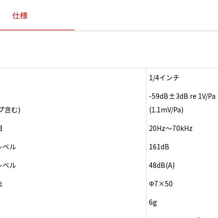
仕様
1/4インチ
-59dB±3dB re 1V/Pa
プ含む)
(1.1mV/Pa)
囲
20Hz～70kHz
レベル
161dB
レベル
48dB(A)
法
Φ7×50
6g