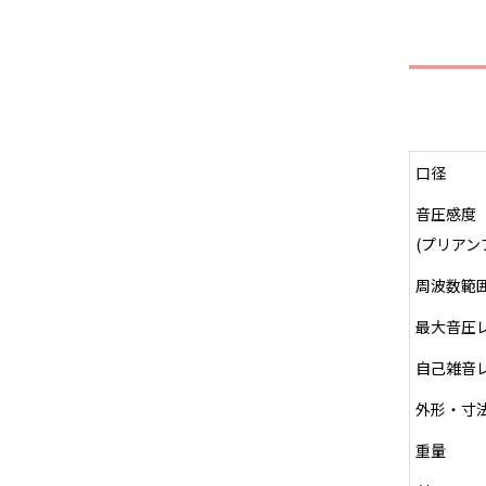
口径
音圧感度
(プリアン
周波数範
最大音圧
自己雑音
外形・寸
重量