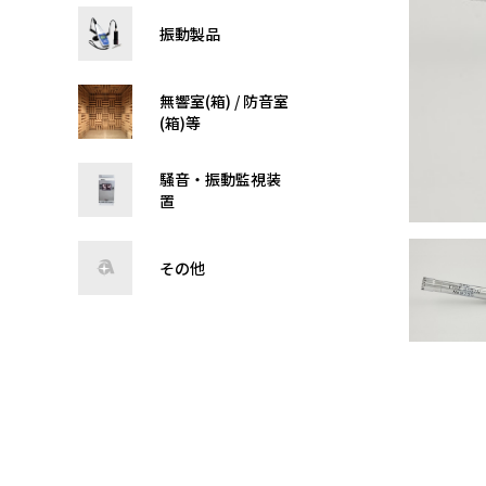
振動製品
無響室(箱) / 防音室
(箱)等
騒音・振動監視装
置
その他