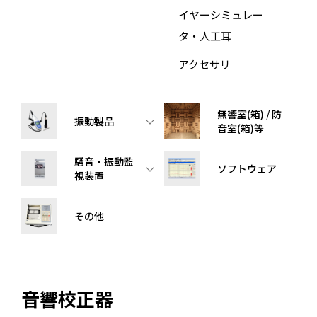
イヤーシミュレー
タ・人工耳
アクセサリ
無響室(箱) / 防
振動製品
音室(箱)等
騒音・振動監
ソフトウェア
視装置
その他
音響校正器