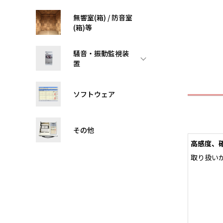
無響室(箱) / 防音室
(箱)等
騒音・振動監視装
置
ソフトウェア
その他
高感度、
取り扱い