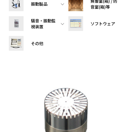
無響室(箱) / 防
振動製品
音室(箱)等
騒音・振動監
ソフトウェア
視装置
その他