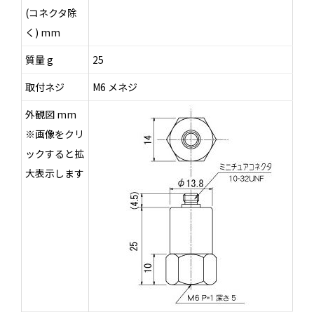
(コネクタ除
く) mm
質量 g
25
取付ネジ
M6 メネジ
外観図 mm
※画像をクリ
ックすると拡
大表示します