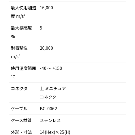
最大使用加速
16,000
度 m/s²
最大横感度
5
%
耐衝撃性
20,000
m/s²
使用温度範囲
-40 ～ +150
℃
コネクタ
上 ミニチュア
コネクタ
ケーブル
BC-0062
ケース材質
ステンレス
外形・寸法
14(Hex)×25(H)