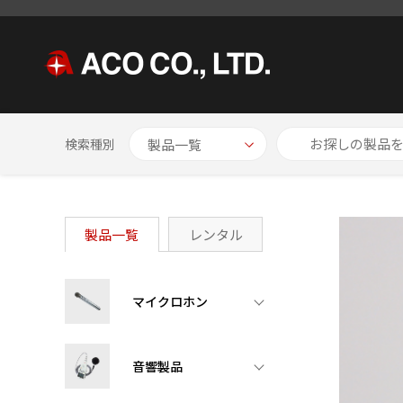
HOME
製品一覧
プリアンプ内蔵型加速度ピックアップ
【
検索種別
製品一覧
レンタル
マイクロホン
音響製品