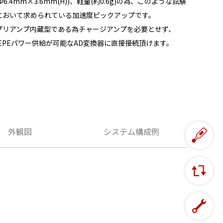
(Φ6.4mm×3.6mm(H))、軽量(約0.6g)の為、このような試験
において求められている加速度ピックアップです。
プリアンプ内蔵型である為チャージアンプを必要とせず、
IEPEパワー供給が可能なAD変換器に直接接続頂けます。
外観図
システム構成例