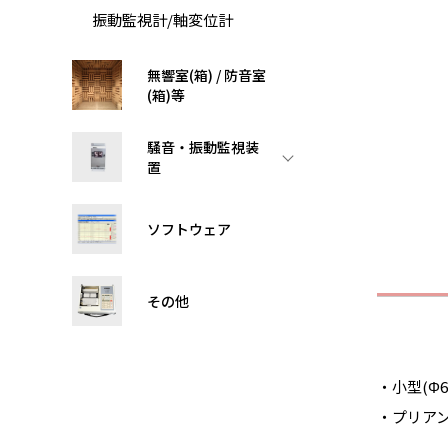
振動監視計/軸変位計
無響室(箱) / 防音室
(箱)等
騒音・振動監視装
置
ソフトウェア
その他
・小型(Φ6.
・プリアン