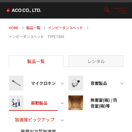
HOME
製品一覧
インピーダンスヘッド
インピーダンスヘッド TYPE7300
製品一覧
レンタル
マイクロホン
音響製品
無響室(箱) / 防
振動製品
音室(箱)等
加速度ピックアップ
電荷出力型加速度