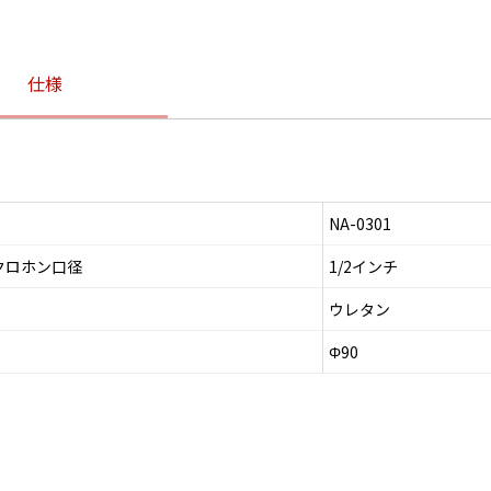
仕様
NA-0301
クロホン口径
1/2インチ
ウレタン
)
Φ90