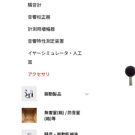
騒音計
音響校正器
計測用増幅器
音響特性測定装置
イヤーシミュレータ・人工
耳
アクセサリ
振動製品
無響室(箱) / 防音室
(箱)等
騒音・振動監視装