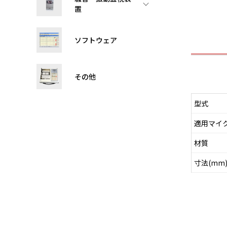
置
ソフトウェア
その他
型式
適用マイ
材質
寸法(mm