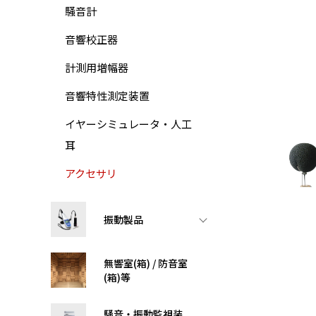
騒音計
音響校正器
計測用増幅器
音響特性測定装置
イヤーシミュレータ・人工
耳
アクセサリ
振動製品
無響室(箱) / 防音室
(箱)等
騒音・振動監視装