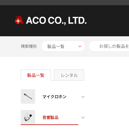
HOME
製品一覧
アクセサリ
全天候スクリーン NA-0303
検索種別
製品一覧
レンタル
マイクロホン
音響製品