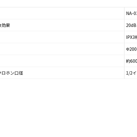
NA-0
象効果
20dB
IPX
Φ20
約60
クロホン口径
1/2