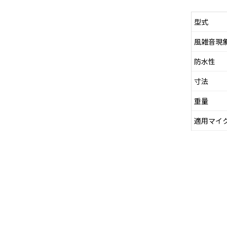
型式
風雑音現
防水性
寸法
重量
適用マイ