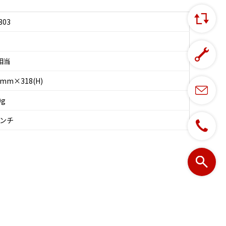
303
3相当
0mm×318(H)
0g
インチ