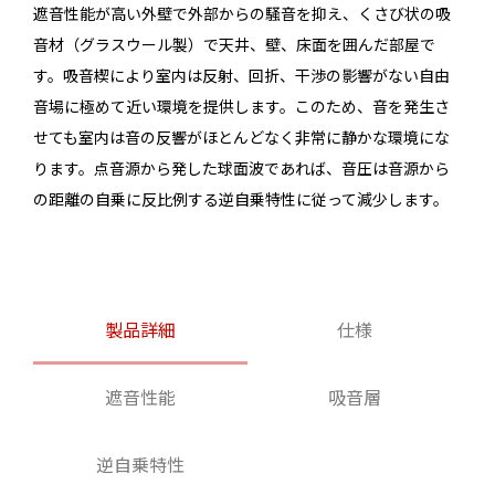
遮音性能が高い外壁で外部からの騒音を抑え、くさび状の吸
音材（グラスウール製）で天井、壁、床面を囲んだ部屋で
す。吸音楔により室内は反射、回折、干渉の影響がない自由
音場に極めて近い環境を提供します。このため、音を発生さ
せても室内は音の反響がほとんどなく非常に静かな環境にな
ります。点音源から発した球面波であれば、音圧は音源から
の距離の自乗に反比例する逆自乗特性に従って減少します。
製品詳細
仕様
遮音性能
吸音層
逆自乗特性