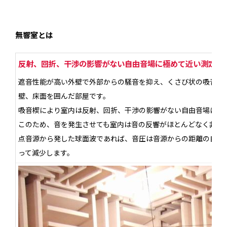
無響室とは
反射、回折、干渉の影響がない自由音場に極めて近い測定環
遮音性能が高い外壁で外部からの騒音を抑え、くさび状の吸音材
壁、床面を囲んだ部屋です。
吸音楔により室内は反射、回折、干渉の影響がない自由音場に極
このため、音を発生させても室内は音の反響がほとんどなく非常
点音源から発した球面波であれば、音圧は音源からの距離の自乗
って減少します。