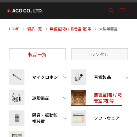
HOME
製品一覧
無響室(箱) / 防音室(箱)等
大型無響室
製品一覧
レンタル
マイクロホン
音響製品
無響室(箱) / 防
振動製品
音室(箱)等
騒音・振動監
ソフトウェア
視装置