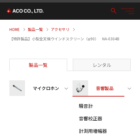
HOME
製品一覧
アクセサリ
【特許製品】小型全天候ウインドスクリーン（φ90） NA-0304B
製品一覧
レンタル
マイクロホン
音響製品
騒音計
音響校正器
計測用増幅器