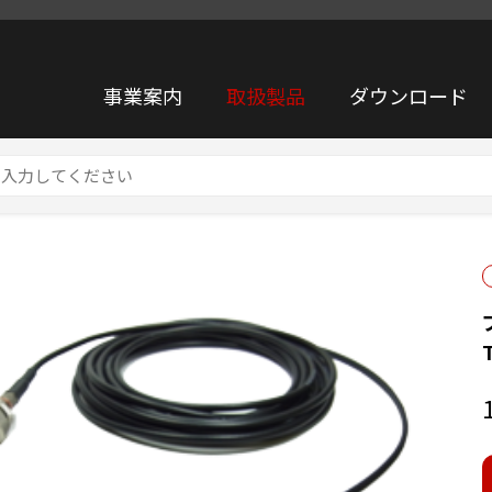
事業案内
取扱製品
ダウンロード
ロホン TYPE4159N