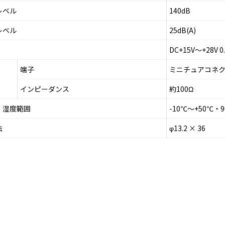
レベル
140dB
レベル
25dB(A)
DC+15V～+28V
端子
ミニチュアコネ
インピーダンス
約100Ω
・湿度範囲
-10℃～+50℃・
法
φ13.2 × 36