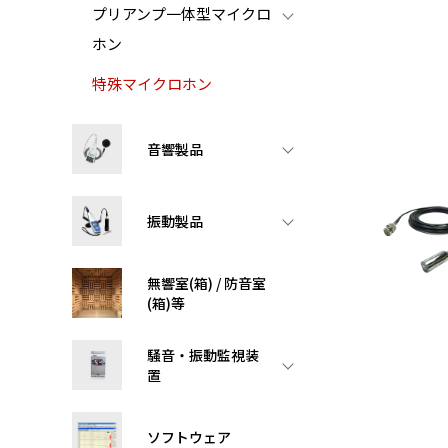
プリアンプ一体型マイクロ
ホン
特殊マイクロホン
音響製品
振動製品
無響室(箱) / 防音室
(箱)等
騒音・振動監視装
置
ソフトウェア