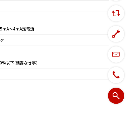
 0.5mA～4mA定電流
クタ
90%以下(結露なき事)