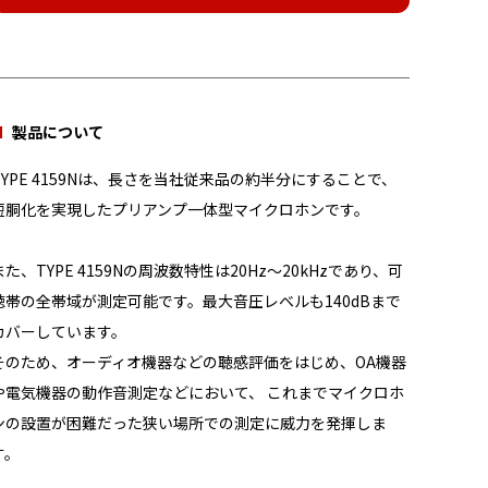
製品について
TYPE 4159Nは、長さを当社従来品の約半分にすることで、
短胴化を実現したプリアンプ一体型マイクロホンです。
また、TYPE 4159Nの周波数特性は20Hz～20kHzであり、可
聴帯の全帯域が測定可能です。最大音圧レベルも140dBまで
カバーしています。
そのため、オーディオ機器などの聴感評価をはじめ、OA機器
や電気機器の動作音測定などにおいて、 これまでマイクロホ
ンの設置が困難だった狭い場所での測定に威力を発揮しま
す。