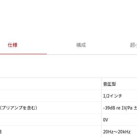
仕様
構成
超
音圧型
1/2インチ
（プリアンプを含む）
-39dB re 1V/Pa 
0V
囲
20Hz～20kHz