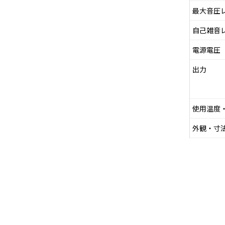
最大音圧
自己雑音
電源電圧
出力
使用温度
外観・寸