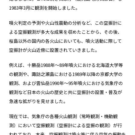
1983年3月に観測を開始しました。
噴火判定の予測や火山性震動の分析など、この空振計に
よる空振観測が多大な成果を収めたことから、その後、
桜島以外の国内の各火山においても、噴火活動に際して
空振計が火山近傍に設置されていきました。
例えば、十勝岳1988年～89年噴火における北海道大学等
の観測や、諏訪之瀬島における1989年以降の京都大学の
観測、および雲仙岳1990年～95年噴火における気象庁の
観測など日本の火山の歴史と共に空振計の設置・普及が
急速な拡がりを見せました。
現在では、気象庁の各種火山観測（常時観測・機動観
測）において空振観測（空振計による空振の観測）が行
われており、本来、空振観測は噴火等に伴う空気の振動を