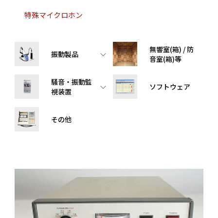
特殊マイクロホン
無響室(箱) / 防
振動製品
音室(箱)等
騒音・振動監
ソフトウェア
視装置
その他