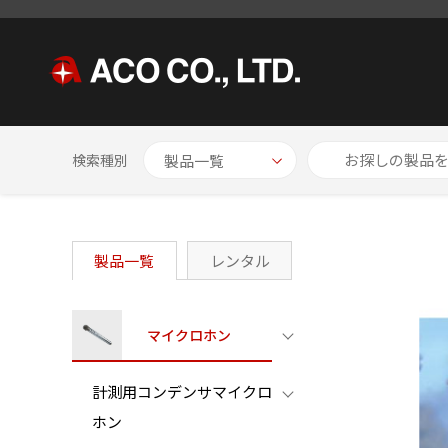
HOME
製品一覧
特殊マイクロホン
空振センサ® TYPE7
検索種別
製品一覧
レンタル
マイクロホン
計測用コンデンサマイクロ
ホン