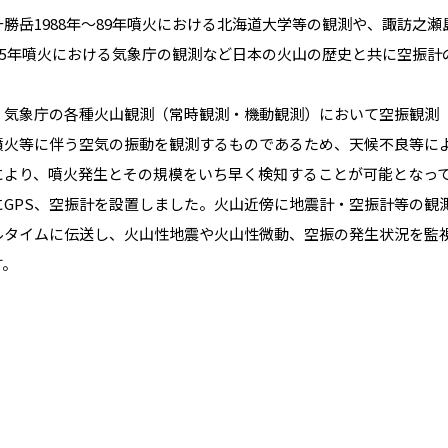
勝岳1988年～89年噴火における北海道大学等の観測や、諏訪之瀬
年～95年噴火における気象庁の観測など日本の火山の歴史と共に空振
、気象庁の各種火山観測（常時観測・機動観測）において空振観測
噴火等に伴う空気の振動を観測するものであるため、天候不良等に
より、噴火発生とその規模をいち早く検知することが可能となってい
にGPS、空振計を設置しました。火山近傍に地震計・空振計等の観
ルタイムに伝送し、火山性地震や火山性微動、空振の発生状況を監
す。