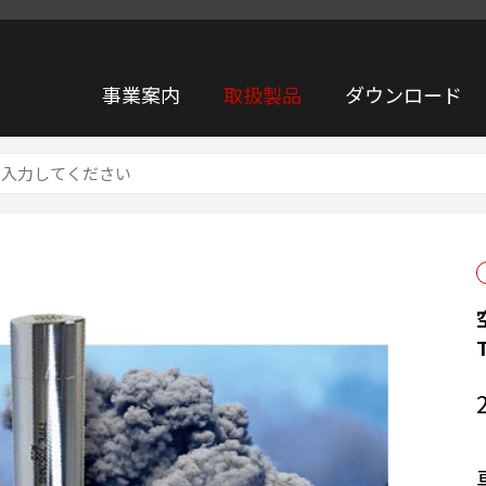
事業案内
取扱製品
ダウンロード
744N ※火山機動観測用 ※低消費電流