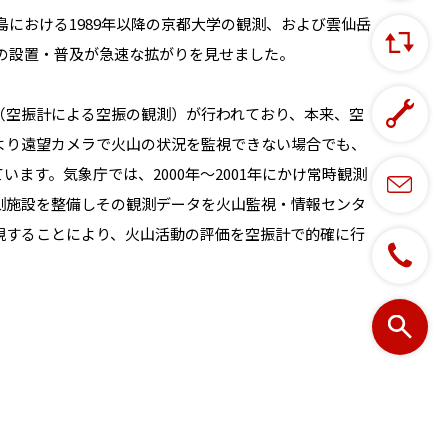
島における1989年以降の京都大学の観測、および雲仙岳
計の設置・普及が急速な拡がりを見せました。
（空振計による空振の観測）が行われており、本来、空
より遠望カメラで火山の状況を監視できない場合でも、
ます。気象庁では、2000年～2001年にかけ常時観測
測施設を整備しその観測データを火山監視・情報センタ
視することにより、火山活動の評価を空振計で的確に行