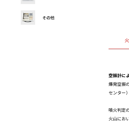
その他
空振計に
爆発空振
センター）
噴火判定
火山にお