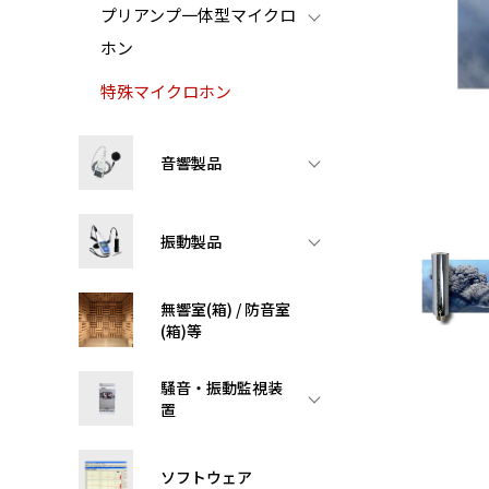
プリアンプ一体型マイクロ
ホン
特殊マイクロホン
音響製品
振動製品
無響室(箱) / 防音室
(箱)等
騒音・振動監視装
置
ソフトウェア