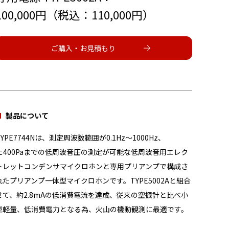
100,000円（税込：110,000円）
ご購入・お見積もり
製品について
TYPE7744Nは、測定周波数範囲が0.1Hz～1000Hz、
±400Paまでの低周波音圧の測定が可能な低周波音用エレク
トレットコンデンサマイクロホンと専用プリアンプで構成さ
れたプリアンプ一体型マイクロホンです。TYPE5002Aと組合
せて、約2.8mAの低消費電流を達成、従来の空振計と比べ小
型軽量、低消費電力となる為、火山の機動観測に最適です。