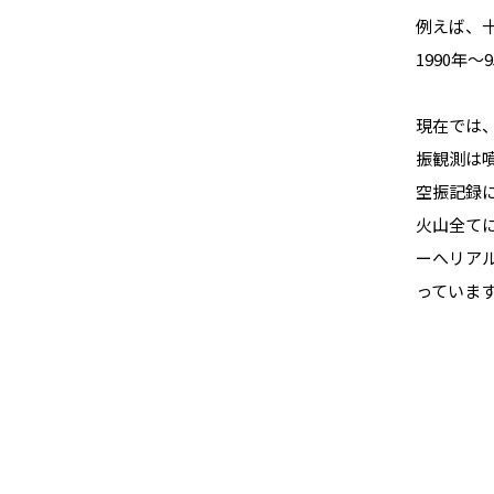
例えば、十
1990
現在では
振観測は
空振記録に
火山全て
ーへリア
っていま