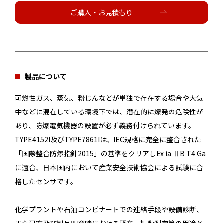
ご購入・お見積もり
製品について
可燃性ガス、蒸気、粉じんなどが単独で存在する場合や大気
中などに混在している環境下では、潜在的に爆発の危険性が
あり、防爆電気機器の設置が必ず義務付けられています。
TYPE4152I及びTYPE7861Iは、IEC規格に完全に整合された
「国際整合防爆指針2015」の基準をクリアしEx ia ⅡB T4 Ga
に適合、日本国内において産業安全技術協会による試験に合
格したセンサです。
化学プラントや石油コンビナートでの連絡手段や設備診断、
また研究及び製品開発時における騒音・振動測定等の用途と