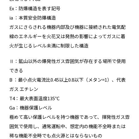
Ex：防爆構造を表す記号
ia ：本質安全防爆構造
ガスにさらされる機器内部及び機器に接続された電気配
線のエネルギーを火花又は発熱の影響によってガスに着
火が生じるレベル未満に制限した構造
Ⅱ：鉱山以外の爆発性ガス雰囲気が存在する場所で使用
できる
B ：最小点火電流比0.45以上0.8以下（メタン=1）、代表
ガス エチレン
T4：最大表面温度135℃
Ga：機器保護レベル
極めて高い保護レベルを持つ機器であって、揮発性ガス雰
囲気で使用し、通常運転中、想定内の機能不全時または
稀な機能不全時でも点火源とはならないもの