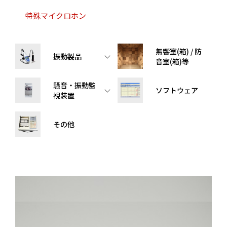
特殊マイクロホン
無響室(箱) / 防
振動製品
音室(箱)等
騒音・振動監
ソフトウェア
視装置
その他