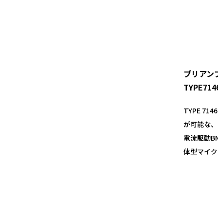
プリアン
TYPE714
TYPE 7
が可能な、
電流駆動B
体型マイク