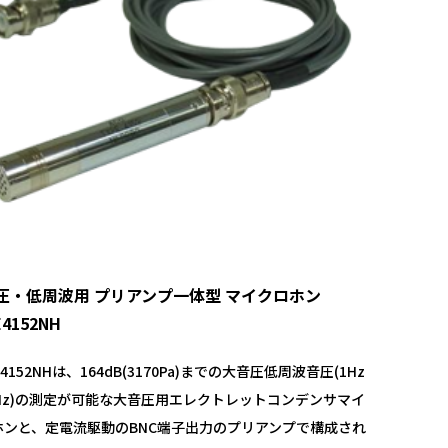
圧・低周波用 プリアンプ一体型 マイクロホン
E4152NH
E 4152NHは、164dB(3170Pa)までの大音圧低周波音圧(1Hz
kHz)の測定が可能な大音圧用エレクトレットコンデンサマイ
ホンと、定電流駆動のBNC端子出力のプリアンプで構成され