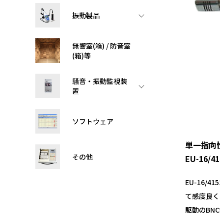
振動製品
無響室(箱) / 防音室
(箱)等
騒音・振動監視装
置
ソフトウェア
単一指向
その他
EU-16/4
EU-16/4
て感度良く
駆動のBN