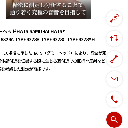
ヘッドHATS SAMURAI HATS®
8328A TYPE8328B TYPE8328C TYPE8328AH
I、IEC規格に準じたHATS（ダミーヘッド）により、音波が頭
胴体部付近を伝搬する際に生じる耳付近での回折や反射など
響を考慮した測定が可能です。