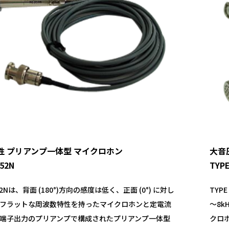
性 プリアンプ一体型 マイクロホン
大音
152N
TYP
152Nは、背面 (180°)方向の感度は低く、正面 (0°) に対し
TYP
フラットな周波数特性を持ったマイクロホンと定電流
～8
C端子出力のプリアンプで構成されたプリアンプ一体型
クロ