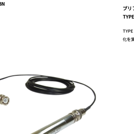
3N
プリ
TYP
TYP
化を