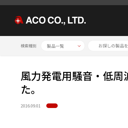
HOME
NEWS
風力発電用騒音・低周波音圧モニター きんりん
検索種別
風力発電用騒音・低周
た。
2016.09.01